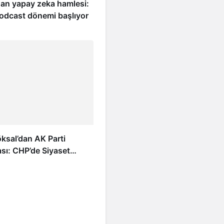
dan yapay zeka hamlesi:
podcast dönemi başlıyor
ksal’dan AK Parti
sı: CHP’de Siyaset
mkanım Kalmadı