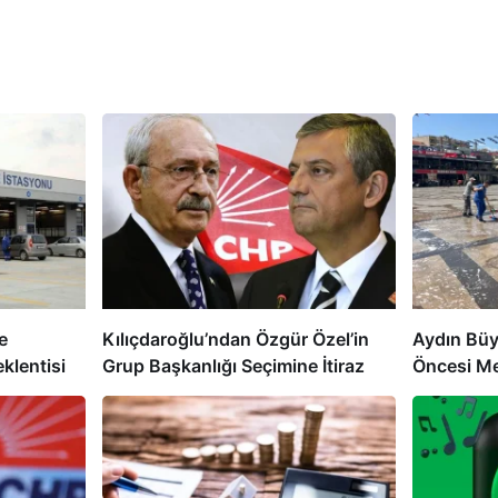
e
Kılıçdaroğlu’ndan Özgür Özel’in
Aydın Büy
klentisi
Grup Başkanlığı Seçimine İtiraz
Öncesi Me