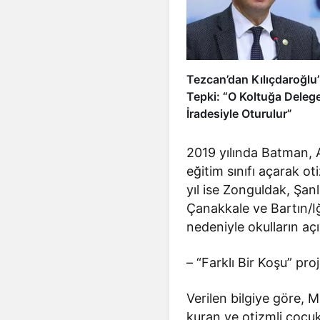
Tezcan’dan Kılıçdaroğlu’
Tepki: “O Koltuğa Delege
İradesiyle Oturulur”
2019 yılında Batman, A
eğitim sınıfı açarak o
yıl ise Zonguldak, Şanl
Çanakkale ve Bartın/Iğ
nedeniyle okulların açıl
– “Farklı Bir Koşu” proj
Verilen bilgiye göre, 
kuran ve otizmli çocuk