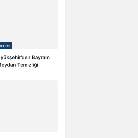
erleri
üyükşehir’den Bayram
eydan Temizliği