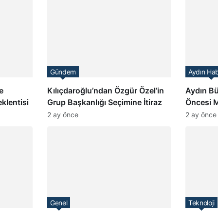
Gündem
Aydın Hab
e
Kılıçdaroğlu’ndan Özgür Özel’in
Aydın B
klentisi
Grup Başkanlığı Seçimine İtiraz
Öncesi M
2 ay önce
2 ay önce
Genel
Teknoloji