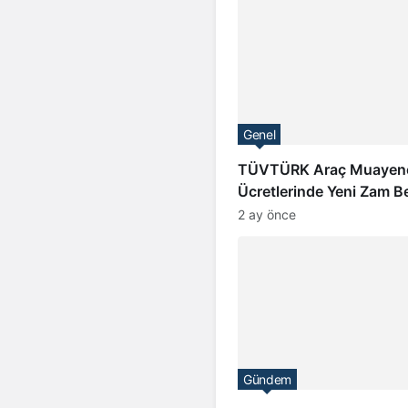
Genel
TÜVTÜRK Araç Muayen
Ücretlerinde Yeni Zam Be
2 ay önce
Gündem