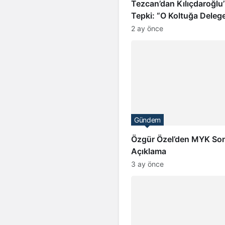
Tezcan’dan Kılıçdaroğlu’
Tepki: “O Koltuğa Delege
İradesiyle Oturulur”
2 ay önce
Gündem
Özgür Özel’den MYK Sonr
Açıklama
3 ay önce