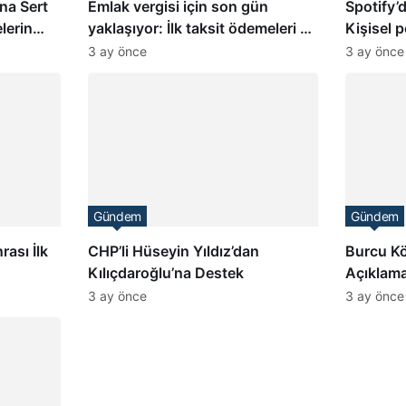
na Sert
Emlak vergisi için son gün
Spotify’
lerin
yaklaşıyor: İlk taksit ödemeleri 1
Kişisel 
Haziran’da sona eriyor
3 ay önce
3 ay önce
Gündem
Gündem
ası İlk
CHP’li Hüseyin Yıldız’dan
Burcu Kö
Kılıçdaroğlu’na Destek
Açıklama
Yapma İ
3 ay önce
3 ay önce