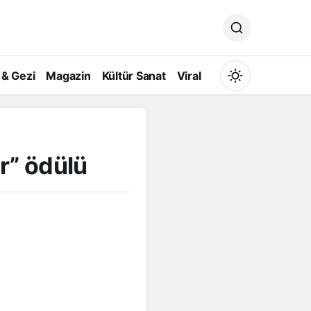
 & Gezi
Magazin
Kültür Sanat
Viral
Mod
değiştir
r” ödülü
Gündüz Modu
Gündüz modunu seçin.
Gece Modu
Gece modunu seçin.
Sistem Modu