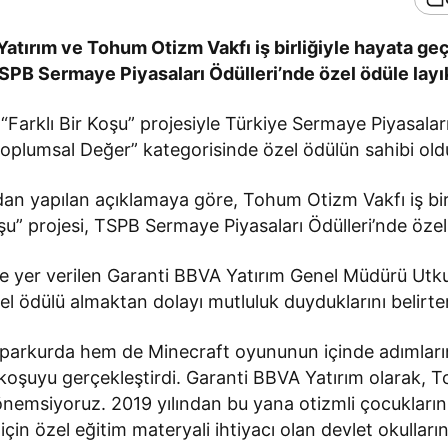
atırım ve Tohum Otizm Vakfı iş birliğiyle hayata geçi
TSPB Sermaye Piyasaları Ödülleri’nde özel ödüle layı
Farklı Bir Koşu” projesiyle Türkiye Sermaye Piyasaları 
Toplumsal Değer” kategorisinde özel ödülün sahibi old
an yapılan açıklamaya göre, Tohum Otizm Vakfı iş bir
oşu” projesi, TSPB Sermaye Piyasaları Ödülleri’nde özel
e yer verilen Garanti BBVA Yatırım Genel Müdürü Utku 
zel ödülü almaktan dolayı mutluluk duyduklarını belirter
parkurda hem de Minecraft oyununun içinde adımlarını
koşuyu gerçekleştirdi. Garanti BBVA Yatırım olarak, T
k önemsiyoruz. 2019 yılından bu yana otizmli çocukları
için özel eğitim materyali ihtiyacı olan devlet okulların