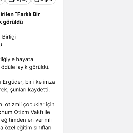
rilen “Farklı Bir
k görüldü
Birliği
u.
liğiyle hayata
 ödüle layık görüldü.
Ergüder, bir ilke imza
ek, şunları kaydetti:
 otizmli çocuklar için
ohum Otizm Vakfı ile
n eğitimden en verimli
a özel eğitim sınıfları