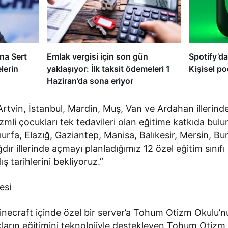
na Sert
Emlak vergisi için son gün
Spotify’d
lerin
yaklaşıyor: İlk taksit ödemeleri 1
Kişisel p
Haziran’da sona eriyor
rtvin, İstanbul, Mardin, Muş, Van ve Ardahan illerind
tizmli çocukları tek tedavileri olan eğitime katkıda bul
ıurfa, Elazığ, Gaziantep, Manisa, Balıkesir, Mersin, Bur
dır illerinde açmayı planladığımız 12 özel eğitim sını
ış tarihlerini bekliyoruz.”
esi
Minecraft içinde özel bir server’a Tohum Otizm Okulu’n
ların eğitimini teknolojiyle destekleyen Tohum Otizm 