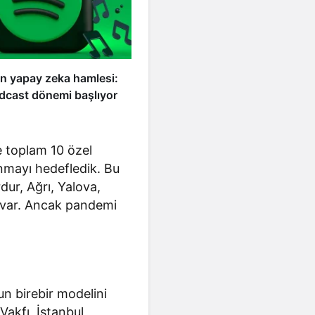
an yapay zeka hamlesi:
odcast dönemi başlıyor
e toplam 10 özel
unmayı hedefledik. Bu
dur, Ağrı, Yalova,
fı var. Ancak pandemi
un birebir modelini
Vakfı, İstanbul