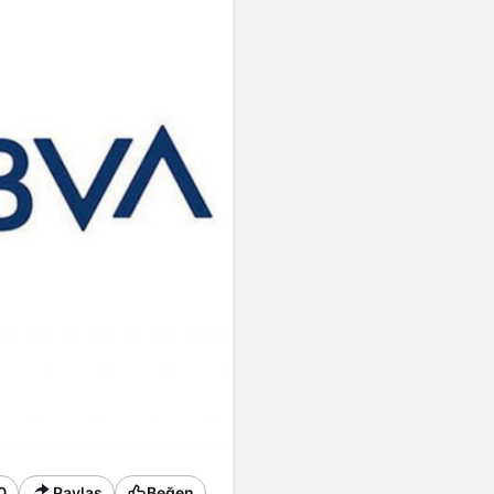
Sistem modunu seçin.
0
Paylaş
Beğen