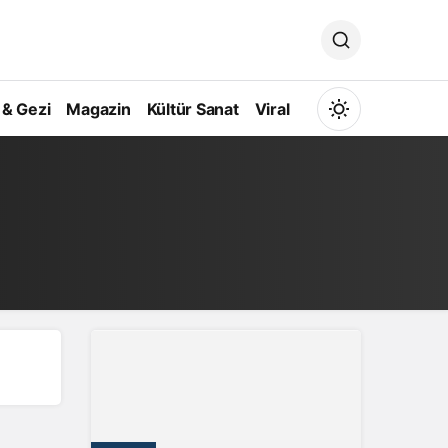
 & Gezi
Magazin
Kültür Sanat
Viral
Mod
değiştir
Gündüz Modu
Gündüz modunu seçin.
Gece Modu
Gece modunu seçin.
Sistem Modu