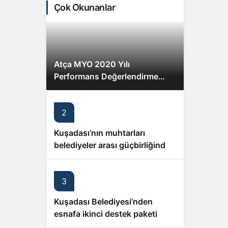
Çok Okunanlar
Atça MYO 2020 Yılı
Performans Değerlendirme
Toplantısı gerçekleşti
2
Kuşadası’nın muhtarları
belediyeler arası güçbirliğinden
memnun
3
Kuşadası Belediyesi’nden
esnafa ikinci destek paketi