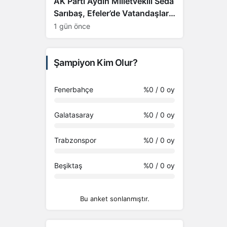
AK Parti Aydın Milletvekili Seda
Sarıbaş, Efeler’de Vatandaşlarla
Buluştu
1 gün önce
Şampiyon Kim Olur?
Fenerbahçe
%0
/ 0 oy
Galatasaray
%0
/ 0 oy
Trabzonspor
%0
/ 0 oy
Beşiktaş
%0
/ 0 oy
Bu anket sonlanmıştır.