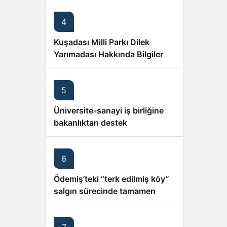
4
Kuşadası Milli Parkı Dilek
Yarımadası Hakkında Bilgiler ve
Yorumlar
5
Üniversite-sanayi iş birliğine
bakanlıktan destek
6
Ödemiş’teki “terk edilmiş köy”
salgın sürecinde tamamen
ıssızlaştı