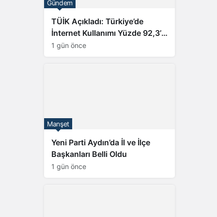
Sistem modunu seçin.
Gündem
TÜİK Açıkladı: Türkiye’de
İnternet Kullanımı Yüzde 92,3’e
Ulaştı
1 gün önce
Manşet
Yeni Parti Aydın’da İl ve İlçe
Başkanları Belli Oldu
1 gün önce