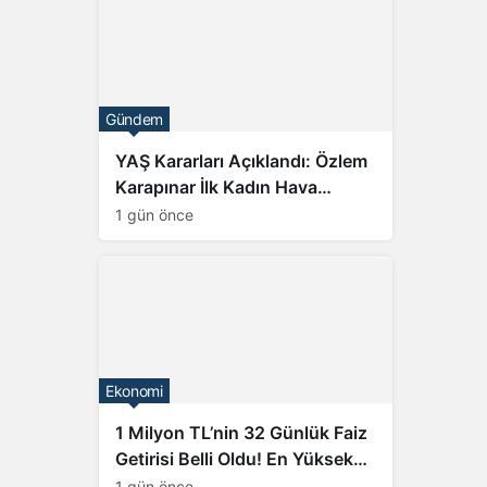
Gündem
YAŞ Kararları Açıklandı: Özlem
Karapınar İlk Kadın Hava
Kuvvetleri Generali Oldu
1 gün önce
Ekonomi
1 Milyon TL’nin 32 Günlük Faiz
Getirisi Belli Oldu! En Yüksek
Kazanç Hangi Bankada?
1 gün önce