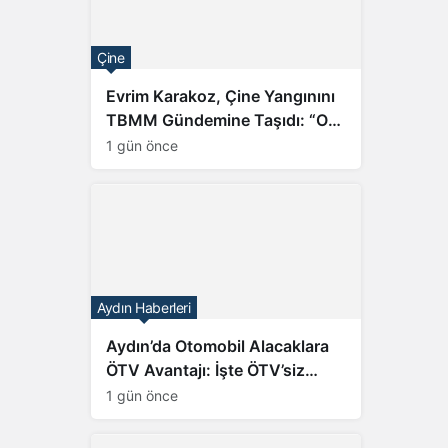
Çine
Evrim Karakoz, Çine Yangınını
TBMM Gündemine Taşıdı: “On
Yılların Emeği Kül Oldu”
1 gün önce
Aydın Haberleri
Aydın’da Otomobil Alacaklara
ÖTV Avantajı: İşte ÖTV’siz
Elektrikli Araç Modelleri ve
1 gün önce
Fiyatları