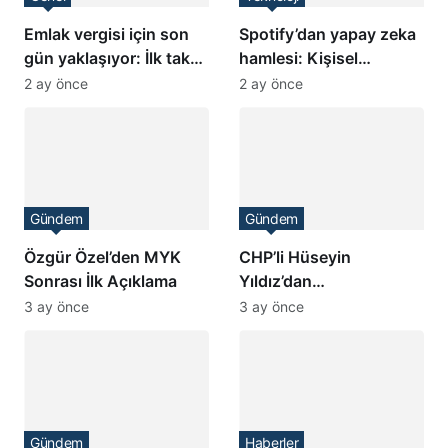
Emlak vergisi için son
Spotify’dan yapay zeka
gün yaklaşıyor: İlk taksit
hamlesi: Kişisel
ödemeleri 1 Haziran’da
podcast dönemi
2 ay önce
2 ay önce
sona eriyor
başlıyor
Gündem
Gündem
Özgür Özel’den MYK
CHP’li Hüseyin
Sonrası İlk Açıklama
Yıldız’dan
Kılıçdaroğlu’na Destek
3 ay önce
3 ay önce
Gündem
Haberler