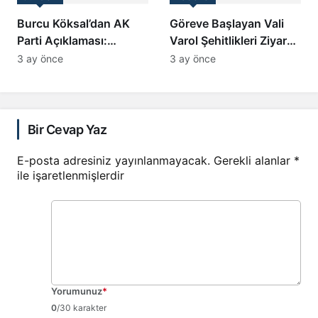
Burcu Köksal’dan AK
Göreve Başlayan Vali
Parti Açıklaması:
Varol Şehitlikleri Ziyaret
CHP’de Siyaset Yapma
Etti
3 ay önce
3 ay önce
İmkanım Kalmadı
Bir Cevap Yaz
E-posta adresiniz yayınlanmayacak.
Gerekli alanlar
*
ile işaretlenmişlerdir
Yorumunuz
*
0
/30 karakter