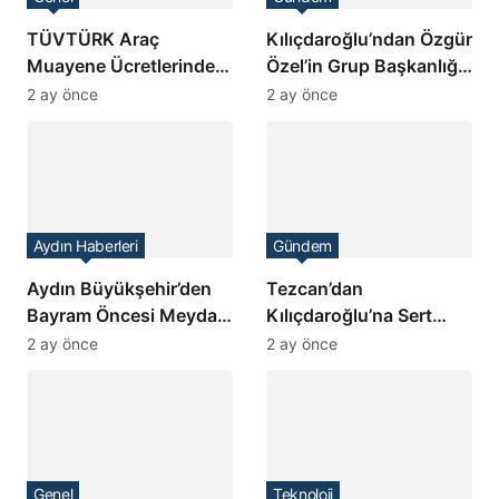
TÜVTÜRK Araç
Kılıçdaroğlu’ndan Özgür
Muayene Ücretlerinde
Özel’in Grup Başkanlığı
Yeni Zam Beklentisi
Seçimine İtiraz
2 ay önce
2 ay önce
Aydın Haberleri
Gündem
Aydın Büyükşehir’den
Tezcan’dan
Bayram Öncesi Meydan
Kılıçdaroğlu’na Sert
Temizliği
Tepki: “O Koltuğa
2 ay önce
2 ay önce
Delegelerin İradesiyle
Oturulur”
Genel
Teknoloji