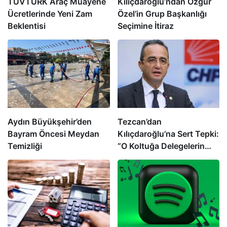
TÜVTÜRK Araç Muayene
Kılıçdaroğlu’ndan Özgür
Ücretlerinde Yeni Zam
Özel’in Grup Başkanlığı
Beklentisi
Seçimine İtiraz
Aydın Büyükşehir’den
Tezcan’dan
Bayram Öncesi Meydan
Kılıçdaroğlu’na Sert Tepki:
Temizliği
“O Koltuğa Delegelerin
İradesiyle Oturulur”