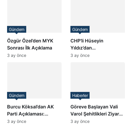
Gündem
Gündem
Özgür Özel’den MYK
CHP’li Hüseyin
Sonrası İlk Açıklama
Yıldız’dan
Kılıçdaroğlu’na Destek
3 ay önce
3 ay önce
Gündem
Haberler
Burcu Köksal’dan AK
Göreve Başlayan Vali
Parti Açıklaması:
Varol Şehitlikleri Ziyaret
CHP’de Siyaset Yapma
Etti
3 ay önce
3 ay önce
İmkanım Kalmadı