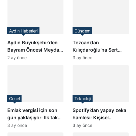
Aydın Haberleri
Gündem
Aydın Büyükşehir’den
Tezcan’dan
Bayram Öncesi Meydan
Kılıçdaroğlu’na Sert
Temizliği
Tepki: “O Koltuğa
2 ay önce
3 ay önce
Delegelerin İradesiyle
Oturulur”
Genel
Teknoloji
Emlak vergisi için son
Spotify’dan yapay zeka
gün yaklaşıyor: İlk taksit
hamlesi: Kişisel
ödemeleri 1 Haziran’da
podcast dönemi
3 ay önce
3 ay önce
sona eriyor
başlıyor