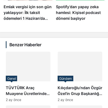
Emlak vergisi için son gün
Spotify’dan yapay zeka
yaklaşıyor: İlk taksit
hamlesi: Kişisel podcast
ödemeleri 1 Haziran’da
dönemi başlıyor
sona eriyor
Benzer Haberler
Genel
Gündem
TÜVTÜRK Araç
Kılıçdaroğlu’ndan Özgür
Muayene Ücretlerinde
Özel’in Grup Başkanlığı
Yeni Zam Beklentisi
Seçimine İtiraz
2 ay önce
2 ay önce